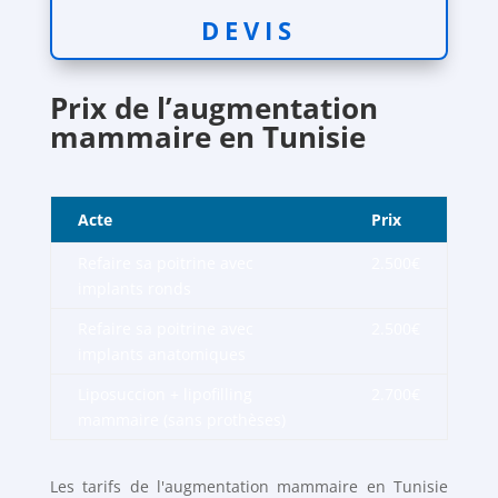
DEVIS
Prix de l’augmentation
mammaire en Tunisie
Acte
Prix
Refaire sa poitrine avec
2.500€
implants ronds
Refaire sa poitrine avec
2.500€
implants anatomiques
Liposuccion + lipofilling
2.700€
mammaire (sans prothèses)
Les tarifs de l'augmentation mammaire en Tunisie