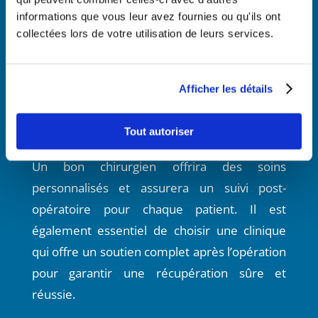
informations que vous leur avez fournies ou qu'ils ont
Consultation préopératoire
collectées lors de votre utilisation de leurs services.
Durant la consultation, discutez en détail de
l’opération, choisissez le type, la forme et le
style de l’implant, et comprenez les risques
Afficher les détails
potentiels.
Tout autoriser
Soins et suivi
Un bon chirurgien offrira des soins
personnalisés et assurera un suivi post-
opératoire pour chaque patient. Il est
également essentiel de choisir une clinique
qui offre un soutien complet après l’opération
pour garantir une récupération sûre et
réussie.