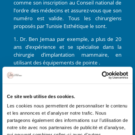
comme son inscription au Conseil national de
l’ordre des médecins et assurez-vous que son
numéro est valide. Tous les chirurgiens
proposés par Tunisie Esthétique le sont.
Dr. Ben Jemaa par exemple, a plus de 20
ans d’expérience et se spécialise dans la
chirurgie d’implantation mammaire, en
utilisant des équipements de pointe .
Planification personnalisée
Le chirurgien doit être capable d’élaborer un
plan de traitement adapté à votre
Ce site web utilise des cookies.
morphologie et à vos besoins spécifiques. Il
Les cookies nous permettent de personnaliser le contenu
est important que le chirurgien pratique une
et les annonces et d'analyser notre trafic. Nous
partageons également des informations sur l'utilisation de
écoute active pour comprendre vos attentes
notre site avec nos partenaires de publicité et d'analyse,
et vous guider de manière appropriée.
qui peuvent combiner celles-ci avec d'autres