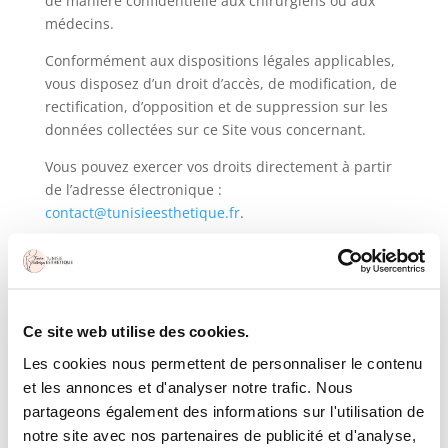
de manière confidentielle aux chirurgiens ou aux
médecins.
Conformément aux dispositions légales applicables,
vous disposez d’un droit d’accès, de modification, de
rectification, d’opposition et de suppression sur les
données collectées sur ce Site vous concernant.
Vous pouvez exercer vos droits directement à partir
de l’adresse électronique :
contact@tunisieesthetique.fr
.
4.Conditions de vente et
politique de remboursement
4.1 Réservations et avances
Ce site web utilise des cookies.
Lors de la réservation de services via notre site, un
Les cookies nous permettent de personnaliser le contenu
paiement vous est demandé pour confirmer la
et les annonces et d'analyser notre trafic. Nous
réservation, il s’agit de frais de mise en relation.
partageons également des informations sur l'utilisation de
4.2 Politique de remboursement
notre site avec nos partenaires de publicité et d'analyse,