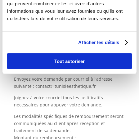
Les montants versés ne sont pas remboursables si
qui peuvent combiner celles-ci avec d'autres
une demande d’annulation est effectuée moins de 30
informations que vous leur avez fournies ou qu'ils ont
jours avant la date prévue du service.
collectées lors de votre utilisation de leurs services.
4.3 Demandes de remboursement
Toute demande de remboursement effectuée 30
Afficher les détails
jours ou plus avant la date prévue du service sera
traitée conformément à nos procédures. Pour
effectuer une demande de remboursement, veuillez
Tout autoriser
suivre la procédure suivante :
Envoyez votre demande par courriel à l’adresse
suivante : contact@tunisieesthetique.fr
Joignez à votre courriel tous les justificatifs
nécessaires pour appuyer votre demande.
Les modalités spécifiques de remboursement seront
communiquées au client après réception et
traitement de sa demande.
Montant du remboursement :