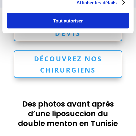
génioplastie (consiste à avancer le menton).
Afficher les détails
DEMANDEZ UN
Tout autoriser
DEVIS
DÉCOUVREZ NOS
CHIRURGIENS
Des photos avant après
d’une liposuccion du
double menton en Tunisie