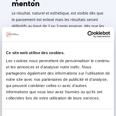
menton
Le résultat, naturel et esthétique, est visible dès que
le pansement est enlevé mais les résultats seront
définitifs au bout de 2 ou 3 mois environ, dès que les
ecchymoses et œdèmes auront complètement
disparus. Pour les limiter et aider au drainage, un
bandage compressif doit être porté pendant environ
7 jours et vous pouvez réserver des séances de
Ce site web utilise des cookies.
drainage lymphatique manuel. La douleur, modérée,
Les cookies nous permettent de personnaliser le contenu
est parfaitement supportable et traitée par la prise
et les annonces et d'analyser notre trafic. Nous
d’antalgiques. Concernant le sport, il convient de
partageons également des informations sur l'utilisation de
patienter 1 mois. Autre avantage : un arrêt de travail
notre site avec nos partenaires de publicité et d'analyse,
n’est pas nécessaire.
qui peuvent combiner celles-ci avec d'autres
informations que vous leur avez fournies ou qu'ils ont
Votre cou sera donc regalbé, la peau retendue et
collectées lors de votre utilisation de leurs services.
votre visage affiné.
Une des autres opérations associées peut être une