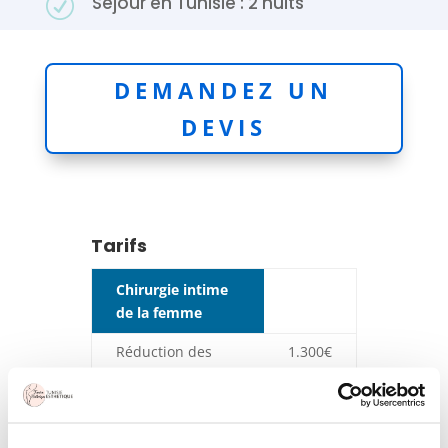
Séjour en Tunisie : 2 nuits
R
DEMANDEZ UN
DEVIS
Tarifs
Chirurgie intime
de la femme
Réduction des
1.300€
petites lèvres
(nymphoplastie)
Lipostructure des
1.800€