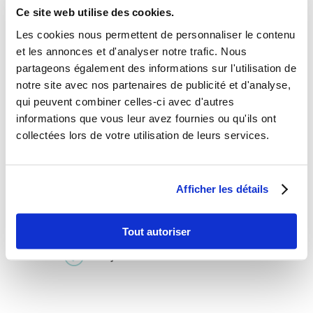
grandes lèvres
Ce site web utilise des cookies.
Vaginoplastie
1.200€
Les cookies nous permettent de personnaliser le contenu
et les annonces et d'analyser notre trafic. Nous
Hyménoplastie
1.000€
partageons également des informations sur l'utilisation de
notre site avec nos partenaires de publicité et d'analyse,
qui peuvent combiner celles-ci avec d'autres
informations que vous leur avez fournies ou qu'ils ont
collectées lors de votre utilisation de leurs services.
Informations Pratiques
Durée de l’intervention : 1
R
Afficher les détails
h
Durée du séjour à
R
l’hôpital : 0 à 1 nuit
Tout autoriser
Séjour en Tunisie : 2 nuits
R