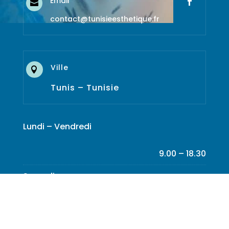
Email

contact@tunisieesthetique.fr
Ville

Tunis – Tunisie
Lundi – Vendredi
9.00 – 18.30
Samedi
9.00 – 14.00
Dimanche