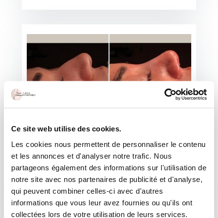
RÉSULTAT NATUREL D'UNE RHINOPLASTIE :
Ce site web utilise des cookies.
PHOTO AVANT ET APRÈS
Cette patiente de 30 ans vivait un vrai complexe à
Les cookies nous permettent de personnaliser le contenu
cause de son
nez légèrement bossu
. Elle
et les annonces et d'analyser notre trafic. Nous
souhaitait
corriger son nez
mais avoir un résultat
partageons également des informations sur l'utilisation de
très naturel. Pour sa rhinoplastie elle a choisi le
notre site avec nos partenaires de publicité et d'analyse,
Dr. Hassen Ben Jemaa
en Tunisie.
qui peuvent combiner celles-ci avec d'autres
informations que vous leur avez fournies ou qu'ils ont
collectées lors de votre utilisation de leurs services.