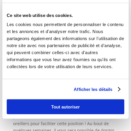
gorge ? Pour maintenir correctement votre poitrine
et les prothèses, accélérer la guérison, réduire la
douleur, augmenter votre confort mais aussi pour
Ce site web utilise des cookies.
limiter les œdèmes et les ecchymoses. D’ailleurs,
Les cookies nous permettent de personnaliser le contenu
parlons-en…
et les annonces et d'analyser notre trafic. Nous
Les gonflements
partageons également des informations sur l'utilisation de
Après une opération de chirurgie esthétique il est
notre site avec nos partenaires de publicité et d'analyse,
normal d’avoir un gonflement de la zone opérée ainsi
qui peuvent combiner celles-ci avec d'autres
que des bleus. Combien de temps faut-il pour
informations que vous leur avez fournies ou qu'ils ont
dégonfler ? Il faudra compter environ trois à quatre
collectées lors de votre utilisation de leurs services.
semaines. Sachez par ailleurs qu’il faudra 6 mois
pour que votre taille de poitrine soit définitive,
attendez donc un peu avant de craquer sur de
Afficher les détails
nouveaux sous-vêtements !
Comment dormir après une augmentation
mammaire ?
Tout autoriser
Au début ce sera sur le dos pour ne pas créer de
pression sur vos seins. N’hésitez pas à utiliser des
oreillers pour faciliter cette position ! Au bout de
quelques semaines, il vous sera possible de dormir