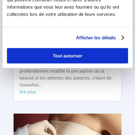
informations que vous leur avez fournies ou qu'ils ont
collectées lors de votre utilisation de leurs services.
L’influence des réseaux sociaux sur la
chirurgie esthétique en Tunisie
Chirurgie esthétique Tunisie
Afficher les détails
La chirurgie esthétique connaît un essor
considérable en Tunisie, en grande partie
Tout autoriser
grâce à l'influence grandissante des réseaux
sociaux. Ces plateformes numériques ont
profondément modifié la perception de la
beauté et les attentes des patients, créant de
nouvelles...
lire plus