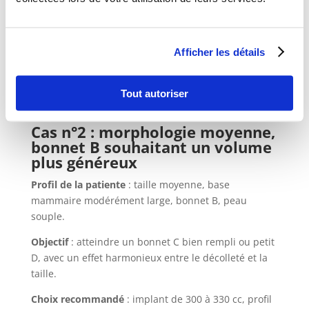
Choix recommandé
: implant de 240 à 280 cc, profil
modéré ou haut, forme anatomique pour une
silhouette douce.
Afficher les détails
Résultat
: la poitrine est galbée, le décolleté
rehaussé sans paraître disproportionné. À l’œil nu et
Tout autoriser
au toucher, le résultat est très naturel.
Cas n°2 : morphologie moyenne,
bonnet B souhaitant un volume
plus généreux
Profil de la patiente
: taille moyenne, base
mammaire modérément large, bonnet B, peau
souple.
Objectif
: atteindre un bonnet C bien rempli ou petit
D, avec un effet harmonieux entre le décolleté et la
taille.
Choix recommandé
: implant de 300 à 330 cc, profil