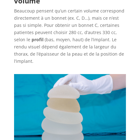
volume
Beaucoup pensent qu’un certain volume correspond
directement à un bonnet (ex. C, D…), mais ce n’est
pas si simple. Pour obtenir un bonnet C, certaines
patientes peuvent choisir 280 cc, d’autres 330 cc,
selon le
profil
(bas, moyen, haut) de l’implant. Le
rendu visuel dépend également de la largeur du
thorax, de l’épaisseur de la peau et de la position de
l’implant.