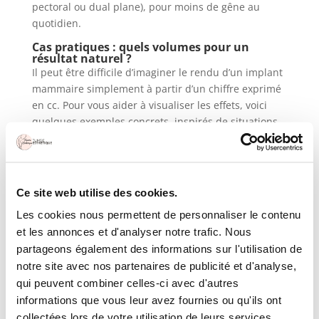
pectoral ou dual plane), pour moins de gêne au
quotidien.
Cas pratiques : quels volumes pour un
résultat naturel ?
Il peut être difficile d’imaginer le rendu d’un implant
mammaire simplement à partir d’un chiffre exprimé
en cc. Pour vous aider à visualiser les effets, voici
quelques exemples concrets, inspirés de situations
fréquemment rencontrées en consultation,
notamment lors d’une
augmentation mammaire en
Tunisie
.
Cas n°1 : morphologie fine,
Ce site web utilise des cookies.
petite poitrine (bonnet A)
Les cookies nous permettent de personnaliser le contenu
et les annonces et d'analyser notre trafic. Nous
Profil de la patiente
: femme mince, thorax étroit,
partageons également des informations sur l'utilisation de
petite poitrine naturelle (bonnet A), peau fine, peu
notre site avec nos partenaires de publicité et d'analyse,
de glande mammaire.
qui peuvent combiner celles-ci avec d'autres
Objectif
: obtenir un bonnet B/C avec un résultat
informations que vous leur avez fournies ou qu'ils ont
discret et naturel, sans effet trop bombé.
collectées lors de votre utilisation de leurs services.