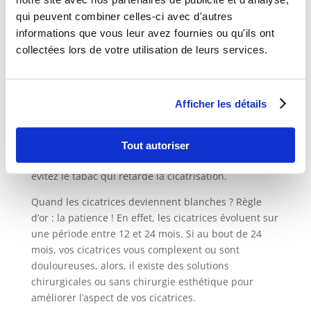
suite d’une opération, il convient de suivre les
préconisations de votre
chirurgien esthétique en
qui peuvent combiner celles-ci avec d'autres
Tunisie
: utilisez des pansements de qualité (par
informations que vous leur avez fournies ou qu'ils ont
exemple en gel de silicone) qui éviteront les
collectées lors de votre utilisation de leurs services.
infections et qui protégeront la plaie ; hydratez et
faites des massages pour décoller les tissus et
assouplir la cicatrice (quand masser les cicatrices ?
Afficher les détails
quand la plaie est cicatrisée, pas avant !) ;
éventuellement appliquez une crème cicatrisante
(demandez conseil à votre chirurgien esthétique) ;
Tout autoriser
protégez absolument vos cicatrices du soleil et enfin,
évitez le tabac qui retarde la cicatrisation.
Quand les cicatrices deviennent blanches ? Règle
d’or : la patience ! En effet, les cicatrices évoluent sur
une période entre 12 et 24 mois. Si au bout de 24
mois, vos cicatrices vous complexent ou sont
douloureuses, alors, il existe des solutions
chirurgicales ou sans chirurgie esthétique pour
améliorer l’aspect de vos cicatrices.