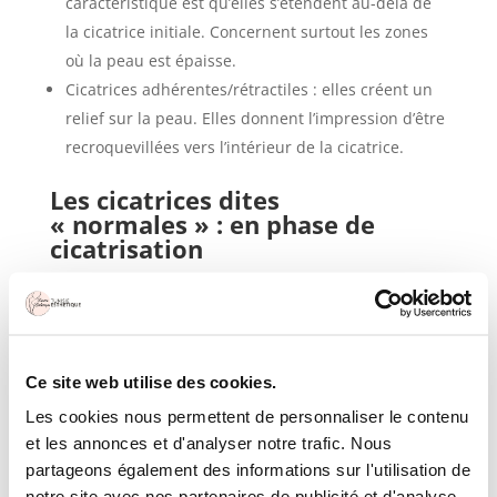
caractéristique est qu’elles s’étendent au-delà de
la cicatrice initiale. Concernent surtout les zones
où la peau est épaisse.
Cicatrices adhérentes/rétractiles : elles créent un
relief sur la peau. Elles donnent l’impression d’être
recroquevillées vers l’intérieur de la cicatrice.
Les cicatrices dites
« normales » : en phase de
cicatrisation
Cicatrices rouges : c’est le début de la
cicatrisation ! Elles peuvent aussi être dures, avoir
un léger relief, et démanger un petit peu.
Cicatrices blanches : aussi une phase de
Ce site web utilise des cookies.
cicatrisation qui finira par s’estomper.
Les cookies nous permettent de personnaliser le contenu
et les annonces et d'analyser notre trafic. Nous
Cicatrices : comment les éviter ?
partageons également des informations sur l'utilisation de
Pour éviter d’avoir des cicatrices inesthétiques à la
notre site avec nos partenaires de publicité et d'analyse,