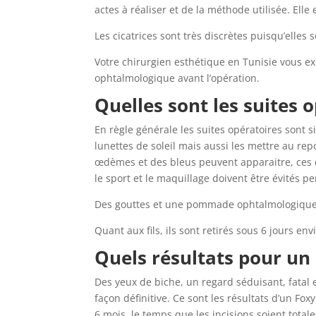
actes à réaliser et de la méthode utilisée. Ell
Les cicatrices sont très discrètes puisqu’elles 
Votre chirurgien esthétique en Tunisie vous ex
ophtalmologique avant l’opération.
Quelles sont les suites 
En règle générale les suites opératoires sont s
lunettes de soleil mais aussi les mettre au r
œdèmes et des bleus peuvent apparaitre, ces 
le sport et le maquillage doivent être évités 
Des gouttes et une pommade ophtalmologique 
Quant aux fils, ils sont retirés sous 6 jours env
Quels résultats pour un 
Des yeux de biche, un regard séduisant, fatal 
façon définitive. Ce sont les résultats d’un Fo
6 mois, le temps que les incisions soient total