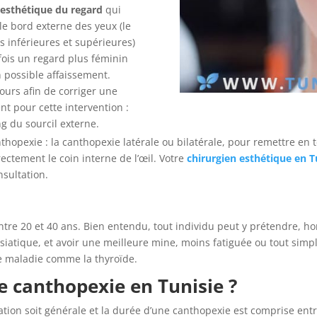
 esthétique du regard
qui
 le bord externe des yeux (le
s inférieures et supérieures)
fois un regard plus féminin
un possible affaissement.
ours afin de corriger une
nt pour cette intervention :
ng du sourcil externe.
hopexie : la canthopexie latérale ou bilatérale, pour remettre en te
ectement le coin interne de l’œil. Votre
chirurgien esthétique en T
nsultation.
ntre 20 et 40 ans. Bien entendu, tout individu peut y prétendre, 
siatique, et avoir une meilleure mine, moins fatiguée ou tout sim
ne maladie comme la thyroïde.
 canthopexie en Tunisie ?
dation soit générale et la durée d’une canthopexie est comprise ent