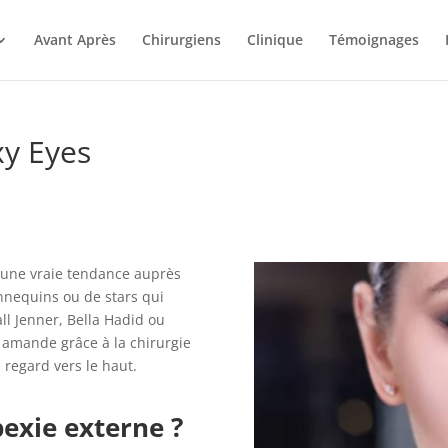
Avant Après
Chirurgiens
Clinique
Témoignages
xy Eyes
t une vraie tendance auprès
annequins ou de stars qui
ll Jenner, Bella Hadid ou
n amande grâce à la chirurgie
 regard vers le haut.
pexie externe ?