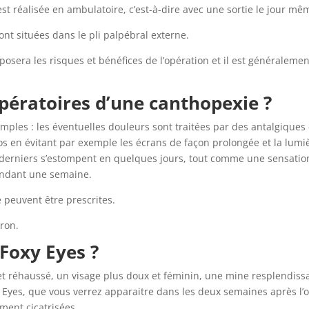
e est réalisée en ambulatoire, c’est-à-dire avec une sortie le jour 
sont situées dans le pli palpébral externe.
posera les risques et bénéfices de l’opération et il est généralem
opératoires d’une canthopexie ?
imples : les éventuelles douleurs sont traitées par des antalgiques e
epos en évitant par exemple les écrans de façon prolongée et la lu
derniers s’estompent en quelques jours, tout comme une sensation
pendant une semaine.
peuvent être prescrites.
iron.
Foxy Eyes ?
et réhaussé, un visage plus doux et féminin, une mine resplendissa
xy Eyes, que vous verrez apparaitre dans les deux semaines après l’o
ement cicatrisées.