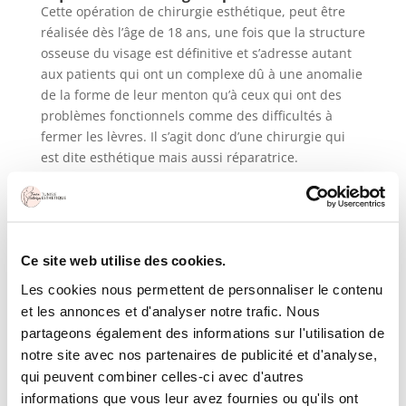
Cette opération de chirurgie esthétique, peut être
réalisée dès l’âge de 18 ans, une fois que la structure
osseuse du visage est définitive et s’adresse autant
aux patients qui ont un complexe dû à une anomalie
de la forme de leur menton qu’à ceux qui ont des
problèmes fonctionnels comme des difficultés à
fermer les lèvres. Il s’agit donc d’une chirurgie qui
est dite esthétique mais aussi réparatrice.
Le déroulement d’une génioplastie en
Tunisie
Elle peut se faire sous anesthésie générale ou bien
locale en fonction de la technique utilisée et des
Ce site web utilise des cookies.
actes à réaliser. La durée est généralement comprise
entre 30 minutes et 2h. Dans tous les cas, les
Les cookies nous permettent de personnaliser le contenu
cicatrices ne se voient pas puisqu’elles sont soit
et les annonces et d'analyser notre trafic. Nous
dissimulées à l’intérieur de la bouche soit situées
partageons également des informations sur l'utilisation de
sous le menton.
notre site avec nos partenaires de publicité et d'analyse,
qui peuvent combiner celles-ci avec d'autres
Avant toute opération, un RDV avec votre chirurgien
informations que vous leur avez fournies ou qu'ils ont
esthétique en Tunisie devra avoir lieu : il vous