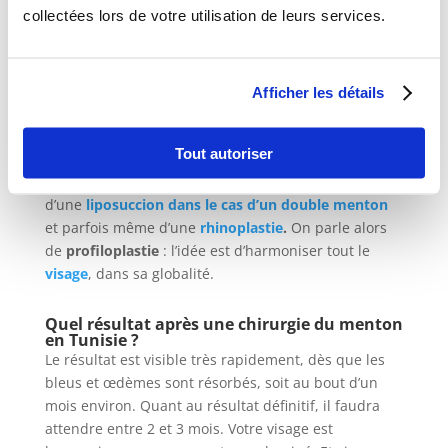
examinera, vous expliquera les bénéfices et risques
collectées lors de votre utilisation de leurs services.
d’une telle opération et les résultats auxquels vous
attendre.
Afficher les détails
Vous aurez aussi quelques examens à effectuer :
bilan pré-opératoire, radiographie et rdv avec
l’anesthésiste.
Tout autoriser
A noter, qu’une génioplastie peut être accompagnée
d’une
liposuccion dans le cas d’un double menton
et parfois même d’une
rhinoplastie
.
On parle alors
de
profiloplastie
: l’idée est d’harmoniser tout le
visage
, dans sa globalité.
Quel résultat après une chirurgie du menton
en Tunisie ?
Le résultat est visible très rapidement, dès que les
bleus et œdèmes sont résorbés, soit au bout d’un
mois environ. Quant au résultat définitif, il faudra
attendre entre 2 et 3 mois. Votre visage est