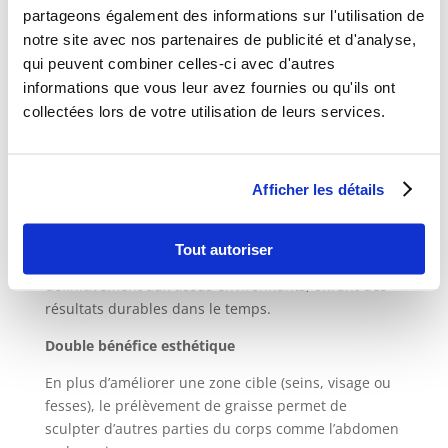
partageons également des informations sur l'utilisation de
Sécurité accrue
notre site avec nos partenaires de publicité et d'analyse,
qui peuvent combiner celles-ci avec d'autres
Aucun risque de rejet ou d’allergie puisque la
informations que vous leur avez fournies ou qu'ils ont
matière injectée est autologue.
collectées lors de votre utilisation de leurs services.
Les incisions nécessaires sont minimes, réduisant
ainsi les cicatrices visibles.
Afficher les détails
Durabilité
Tout autoriser
Une partie de la graisse injectée s’intègre
définitivement aux tissus environnants, offrant des
résultats durables dans le temps.
Double bénéfice esthétique
En plus d’améliorer une zone cible (seins, visage ou
fesses), le prélèvement de graisse permet de
sculpter d’autres parties du corps comme l’abdomen