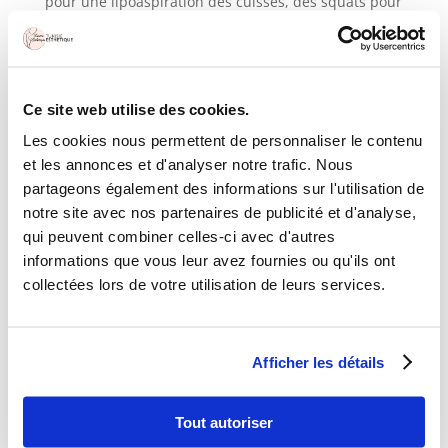
pour une lipoaspiration des cuisses, des squats pour
une liposuccion des fesses, des abdominaux pour
une liposuccion abdominale ou encore lever des
poids pour préparer une liposuccion des bras) et
cardio : cela permettra de renforcer la qualité de
Ce site web utilise des cookies.
votre peau avant votre liposuccion.
Les cookies nous permettent de personnaliser le contenu
Etape 2 : La lipoaspiration
et les annonces et d'analyser notre trafic. Nous
Objectif : supprimer les amas graisseux localisés de
partageons également des informations sur l'utilisation de
façon définitive. Soyons clair : la liposuccion ne vous
notre site avec nos partenaires de publicité et d'analyse,
fera pas perdre de poids mais elle affinera les zones
qui peuvent combiner celles-ci avec d'autres
traitées et vous fera perdre des tours de taille. Votre
informations que vous leur avez fournies ou qu'ils ont
silhouette sera remodelée. Liposuccion du ventre,
lipoaspiration des bras, liposuccion des hanches et
collectées lors de votre utilisation de leurs services.
des poignées d’amour ou encore du double
menton…nombreuses sont les
zones qui peuvent
être liposucées
! A vous de décider, toujours avec les
Afficher les détails
conseils de votre chirurgien esthétique en Tunisie,
en fonction de votre morphologie et de vos besoins.
Tout autoriser
Etape 3 : le régime après une liposuccion