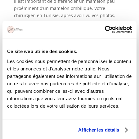
Il est important de différencier un mamelon peu
proéminent d’un mamelon ombiliqué. Votre
chirurgien en Tunisie, après avoir vu vos photos,
sera en mesure de poser un diagnostic.
Comment corriger un mamelon ombiliqué ?
Avant d’envisager une correction, il convient de
déterminer à quel stade se situe le mamelon
Ce site web utilise des cookies.
ombiliqué. Il en existe trois : le stade A où le téton
est rentré mais qui sort dès qu’il est stimulé ou qu’il
Les cookies nous permettent de personnaliser le contenu
fait froid ; le stade B où le téton est rentré et peut
et les annonces et d'analyser notre trafic. Nous
sortir si on tire manuellement dessus ou si on presse
partageons également des informations sur l'utilisation de
les côtés ; et le stade C où il est impossible de faire
notre site avec nos partenaires de publicité et d'analyse,
sortir le téton. C’est dans ce dernier cas que la
qui peuvent combiner celles-ci avec d'autres
chirurgie esthétique intervient et qu’elle vous
informations que vous leur avez fournies ou qu'ils ont
permettra, si vous êtes une femme et que vous
collectées lors de votre utilisation de leurs services.
envisagez d’avoir des enfants, d’allaiter sans
embuches.
Afficher les détails