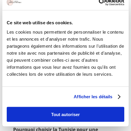
Tarifs liposuccion en Tunisie
Ce site web utilise des cookies.
Les
tarifs
pratiqués en Tunisie
sont très largement
Les cookies nous permettent de personnaliser le contenu
inférieurs qu’en France, bien que la qualité des soins
et les annonces et d'analyser notre trafic. Nous
et des services soit comparables. En effet, les
partageons également des informations sur l'utilisation de
chirurgiens tunisiens
sont souvent diplômés de
notre site avec nos partenaires de publicité et d'analyse,
facultés de médecine françaises. De plus, les
qui peuvent combiner celles-ci avec d'autres
cliniques esthétiques
possèdent un équipement
informations que vous leur avez fournies ou qu'ils ont
moderne et haut de gamme pour répondre aux
collectées lors de votre utilisation de leurs services.
exigences des normes internationales.
Alors qu’une
liposuccion simple
(une zone) peut
aller jusqu’à 3000 euros en France, la
Tunisie
vous
Afficher les détails
offre la possibilité de payer la moitié du
prix
, pour
un séjour tout compris, afin de vous permettre de
vous rétablir dans les meilleures conditions avant de
Tout autoriser
reprendre l’avion.
Pourquoi choisir la Tunisie pour une