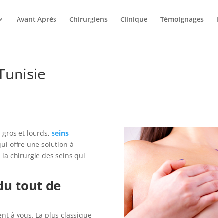
Avant Après
Chirurgiens
Clinique
Témoignages
Tunisie
p gros et lourds,
seins
ui offre une solution à
a chirurgie des seins qui
du tout de
nt à vous. La plus classique