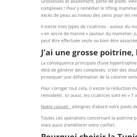
Grossesses et allaitement, perte de poids, viei
complexes ! Pour y remédier le lifting mammaire
excès de peau au niveau des seins pour les re
Il existe trois types de cicatrices : autour d
« en ancre de marine » (autour du mamelon, ju
peut être effectuée seule ou bien être asso
J’ai une grosse poitrine
La conséquence principale d’une hypertrophie 
delà de générer des complexes, créer des doul
provoquer une déformation de la colonne vertéb
Pour corriger tout cela, il existe la réduction 
remodeler. Ici aussi, les cicatrices sont en « T 
Notre conseil :
atteignez d’abord votre poids de
Toutes ces opérations concernant la poitrine pe
mais aussi d’améliorer votre confort.
Pourquoi choisir la Tuni