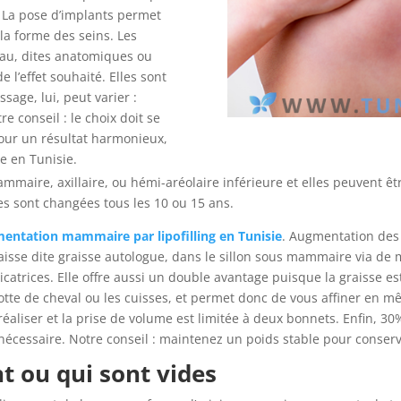
. La pose d’implants permet
la forme des seins. Les
eau, dites anatomiques ou
e l’effet souhaité. Elles sont
sage, lui, peut varier :
e conseil : le choix doit se
pour un résultat harmonieux,
e en Tunisie.
ammaire, axillaire, ou hémi-aréolaire inférieure et elles peuvent êtr
 sont changées tous les 10 ou 15 ans.
entation mammaire par lipofilling en Tunisie
. Augmentation des 
 graisse dite graisse autologue, dans le sillon sous mammaire via de
cicatrices. Elle offre aussi un double avantage puisque la graisse e
lotte de cheval ou les cuisses, et permet donc de vous affiner en m
réaliser et la prise de volume est limitée à deux bonnets. Enfin, 3
nécessaire. Notre conseil : maintenez un poids stable pour conserve
nt ou qui sont vides