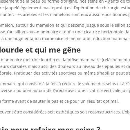
llissement de la peau ou forme d’origine, nos seins en « gants de t
 (appelé également mastopexie) est l’opération de chirurgie esthéti
monter. Les aréoles et les mamelons sont eux aussi repositionnés p
u mamelon, autour du mamelon et qui descend jusque sous le sillon 
squ’au sillon sous-mammaire et enfin une cicatrice horizontale da
ciée à une augmentation mammaire et même une réduction mammair
, lourde et qui me gêne
mammaire (poitrine lourde) est la ptôse mammaire (relâchement de 
eurs dorsales mais aussi des douleurs au niveau des épaules et d
rale. Pratiquer des activités sportives ou même s’habiller peut s
mammaire qui consiste à la fois à réduire le volume des seins et à ré
inversé » ou bien autour de l’aréole avec une cicatrice verticale jusq
 forme avant de sauter le pas et ce pour un résultat optimal.
uvent être considérées soit esthétiques soit reconstructrices. L’obj
sie pour refaire mes seins ?