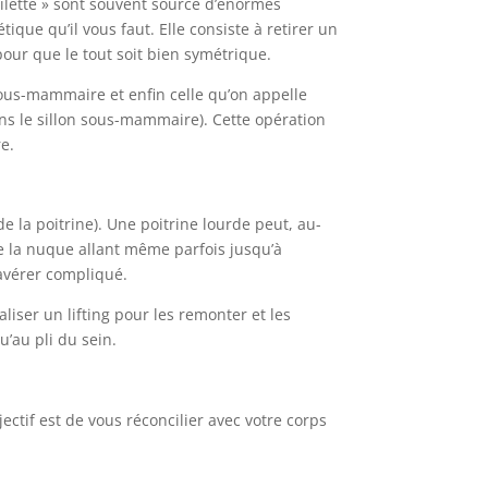
oilette » sont souvent source d’énormes
que qu’il vous faut. Elle consiste à retirer un
our que le tout soit bien symétrique.
sous-mammaire et enfin celle qu’on appelle
ns le sillon sous-mammaire). Cette opération
e.
la poitrine). Une poitrine lourde peut, au-
e la nuque allant même parfois jusqu’à
’avérer compliqué.
aliser un lifting pour les remonter et les
u’au pli du sein.
ectif est de vous réconcilier avec votre corps