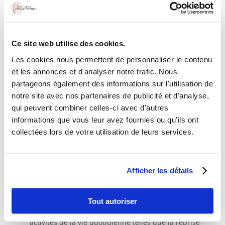
souvent recommandé.
Le visage :
Généralement le visage ne subit pas de séquelles
physiques après une perte de poids. Dans de rares
Ce site web utilise des cookies.
cas, le lifting peut être préconisé.
Les cookies nous permettent de personnaliser le contenu
Les résultats après une opération esthétique
réparatrice en Tunisie
et les annonces et d'analyser notre trafic. Nous
partageons également des informations sur l'utilisation de
A la suite d’une
opération esthétique en Tunisie
, le
notre site avec nos partenaires de publicité et d'analyse,
corps est resculpté et retrouve une parfaite
qui peuvent combiner celles-ci avec d'autres
harmonie. Les résultats sont excellents, le poids est
informations que vous leur avez fournies ou qu'ils ont
stabilisé et les patients sont débarrassés de leur
collectées lors de votre utilisation de leurs services.
excès de peau. Les bénéfices sont donc nombreux et
se font noter à plusieurs niveaux :
Les patients peuvent retrouver leur confort et
porter des habits ajustés à leur nouvelle silhouette
Afficher les détails
sans peur de laisser apercevoir un excès de peau
ou des bourrelets indésirables.
Tout autoriser
Une silhouette affinée et une aisance dans les
activités de la vie quotidienne telles que la reprise