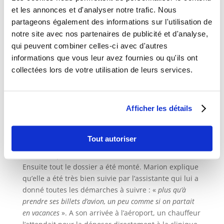
modifierait avec le temps.
et les annonces et d'analyser notre trafic. Nous
partageons également des informations sur l'utilisation de
ème
notre site avec nos partenaires de publicité et d'analyse,
Au 3
jour post-opératoire, Marion se sent très
qui peuvent combiner celles-ci avec d'autres
bien. Elle voit déjà la différence avec l’avant mais il
informations que vous leur avez fournies ou qu'ils ont
faudra qu’elle patiente deux mois, le temps que son
collectées lors de votre utilisation de leurs services.
corps dégonfle, pour avoir un vrai aperçu du
résultat.
Afficher les détails
En ce qui concerne Tunisie Esthétique, elle nous a
connu via du bouche à oreille, sur un groupe
Tout autoriser
Facebook où une ancienne patiente lui a
communiqué le contact d’une de nos assistantes.
Ensuite tout le dossier a été monté. Marion explique
qu’elle a été très bien suivie par l’assistante qui lui a
donné toutes les démarches à suivre : «
plus qu’à
prendre ses billets d’avion, un peu comme si on partait
en vacances
». A son arrivée à l’aéroport, un chauffeur