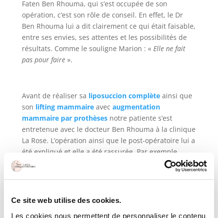
Faten Ben Rhouma, qui s’est occupée de son
opération, c’est son rôle de conseil. En effet, le Dr
Ben Rhouma lui a dit clairement ce qui était faisable,
entre ses envies, ses attentes et les possibilités de
résultats. Comme le souligne Marion : «
Elle ne fait
pas pour faire
».
Avant de réaliser sa
liposuccion complète
ainsi que
son
lifting mammaire
avec
augmentation
mammaire par prothèses
notre patiente s’est
entretenue avec le docteur Ben Rhouma à la clinique
La Rose. L’opération ainsi que le post-opératoire lui a
été expliqué et elle a été rassurée. Par exemple,
pour son augmentation mammaire, le choix s’est
porté sur des
prothèses
rondes micro texturées
pour un résultat naturel. La chirurgienne l’a
prévenue qu’en sortant de l’opération ses seins
Ce site web utilise des cookies.
seraient plus gonflés et tendus mais que cela se
Les cookies nous permettent de personnaliser le contenu