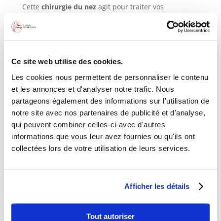
Cette
chirurgie du nez
agit pour traiter vos
problèmes de respiration qui résultent
d’une déviation congénitale de la cloison nasale.
Appelée souvent
septoplastie
ou
rhinoseptoplastie
,
elle améliore donc le rôle physique du nez.
Ce site web utilise des cookies.
Les cookies nous permettent de personnaliser le contenu
et les annonces et d'analyser notre trafic. Nous
– Rhinoplastie ethnique
partageons également des informations sur l'utilisation de
La
rhinoplastie ethnique
vise à modifier la
notre site avec nos partenaires de publicité et d'analyse,
morphologie nasale pour améliorer l’allure du nez
qui peuvent combiner celles-ci avec d'autres
chez les asiatiques, les moyen-orientaux et les
informations que vous leur avez fournies ou qu'ils ont
africains sans effacer leurs traits et leurs origines.
collectées lors de votre utilisation de leurs services.
Cette opération concerne la totalité du nez.
– Rhinoplastie secondaire
Afficher les détails
Vous pouvez avoir recours à une rhinoplastie
secondaire si vous avez subi une
chirurgie du nez
ratée ou si vous n’êtes pas satisfait(e)s du résultat.
Tout autoriser