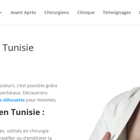
Avant Après
Chirurgiens
Clinique
Témoignages
 Tunisie
sieurs, c’est possible grâce
s pectoraux. Découvrons
la silhouette
pour Hommes.
n Tunisie :
, utilisés en chirurgie
odifier ou d’améliorer la