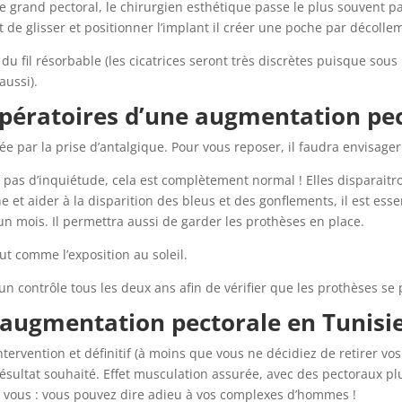
 grand pectoral, le chirurgien esthétique passe le plus souvent par 
nt de glisser et positionner l’implant il créer une poche par décoll
 du fil résorbable (les cicatrices seront très discrètes puisque sous 
aussi).
opératoires d’une augmentation pec
e par la prise d’antalgique. Pour vous reposer, il faudra envisager
pas d’inquiétude, cela est complètement normal ! Elles disparait
 et aider à la disparition des bleus et des gonflements, il est ess
un mois. Il permettra aussi de garder les prothèses en place.
ut comme l’exposition au soleil.
r un contrôle tous les deux ans afin de vérifier que les prothèses se
 augmentation pectorale en Tunisie
tervention et définitif (à moins que vous ne décidiez de retirer vos i
 résultat souhaité. Effet musculation assurée, avec des pectoraux p
e à vous : vous pouvez dire adieu à vos complexes d’hommes !