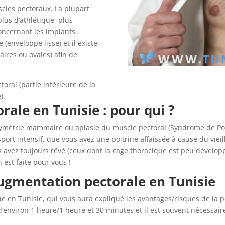
uscles pectoraux. La plupart
plus d’athlétique, plus
Concernant les implants
(enveloppe lisse) et il existe
aires ou ovales) afin de
ral (partie inférieure de la
).
ale en Tunisie : pour qui ?
ymétrie mammaire ou aplasie du muscle pectoral (Syndrome de Pola
port intensif, que vous avez une poitrine affaissée à cause du viei
s avez toujours rêvé (ceux dont la cage thoracique est peu dévelo
n est faite pour vous !
ugmentation pectorale en Tunisie
ue en Tunisie, qui vous aura expliqué les avantages/risques de la 
environ 1 heure/1 heure et 30 minutes et il est souvent nécessaire 