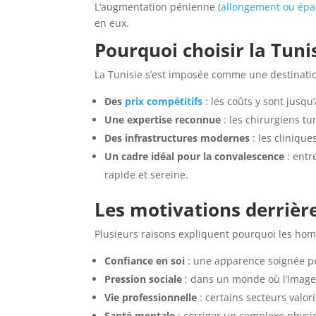
L’augmentation pénienne (
allongement ou épa
en eux.
Pourquoi choisir la Tuni
La Tunisie s’est imposée comme une destinatio
Des
prix compétitifs
: les coûts y sont jusq
Une expertise reconnue
: les chirurgiens tu
Des infrastructures modernes
: les clinique
Un cadre idéal pour la convalescence
: entr
rapide et sereine.
Les motivations derrièr
Plusieurs raisons expliquent pourquoi les homm
Confiance en soi
: une apparence soignée pe
Pression sociale
: dans un monde où l’image 
Vie professionnelle
: certains secteurs valo
Santé mentale
: corriger un complexe physiq