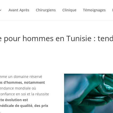
Avant Après
Chirurgiens
Clinique
Témoignages
ue pour hommes en Tunisie : ten
omme un domaine réservé
plus d’hommes, notamment
tendance mondiale où
onfiance en soi et la réussite
tte évolution est
édicale de qualité, des prix
.