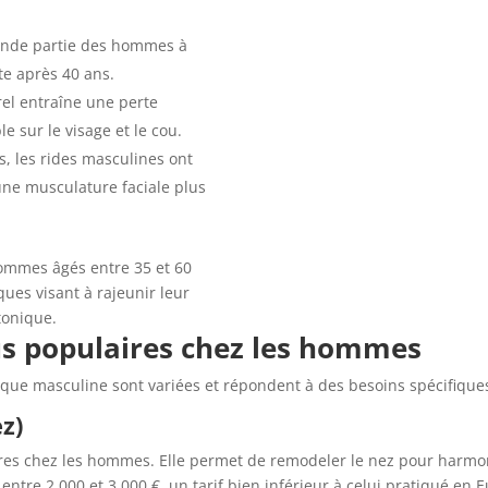
rande partie des hommes à
te après 40 ans.
urel entraîne une perte
le sur le visage et le cou.
, les rides masculines ont
une musculature faciale plus
ommes âgés entre 35 et 60
ques visant à rajeunir leur
tonique.
lus populaires chez les hommes
ique masculine sont variées et répondent à des besoins spécifiques
z)
hares chez les hommes. Elle permet de remodeler le nez pour harmo
entre 2 000 et 3 000 €, un tarif bien inférieur à celui pratiqué en 