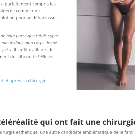
i a parfaitement compris les
onsidérée comme une
lution pour se débarrasser
 de bain parce-que j’étais super
s mieux dans mon corps. Je me
 ça ! »
. Il suffit d’ailleurs de
nt de silhouette ! Elle est
ant et après sa chirurgie
léréalité qui ont fait une chirurgi
hirurgie esthétique, une autre candidate emblématique de la famille