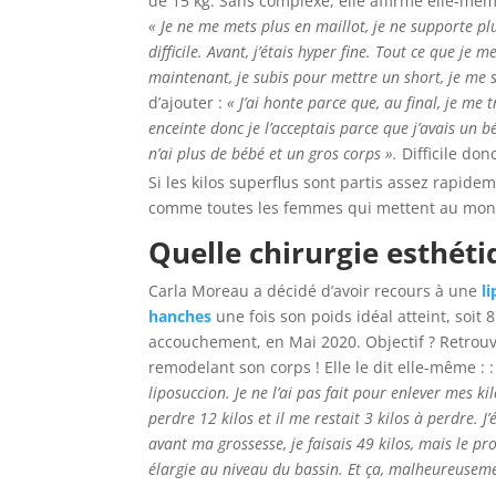
de 15 kg. Sans complexe, elle affirme elle-mê
« Je ne me mets plus en maillot, je ne supporte pl
difficile. Avant, j’étais hyper fine. Tout ce que je me
maintenant, je subis pour mettre un short, je me s
d’ajouter :
« J’ai honte parce que, au final, je me t
enceinte donc je l’acceptais parce que j’avais un b
n’ai plus de bébé et un gros corps ».
Difficile don
Si les kilos superflus sont partis assez rapide
comme toutes les femmes qui mettent au mond
Quelle chirurgie esthéti
Carla Moreau a décidé d’avoir recours à une
l
hanches
une fois son poids idéal atteint, soit
accouchement, en Mai 2020. Objectif ? Retrouv
remodelant son corps ! Elle le dit elle-même : 
liposuccion. Je ne l’ai pas fait pour enlever mes kil
perdre 12 kilos et il me restait 3 kilos à perdre. J’
avant ma grossesse, je faisais 49 kilos, mais le pr
élargie au niveau du bassin. Et ça, malheureuseme