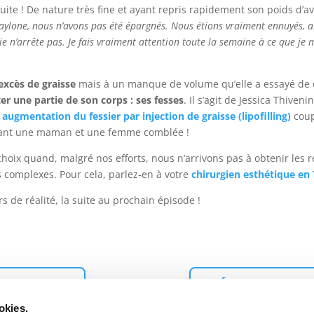
uite ! De nature très fine et ayant repris rapidement son poids d’av
aylone, nous n’avons pas été épargnés. Nous étions vraiment ennuyés, al
e n’arrête pas. Je fais vraiment attention toute la semaine à ce que je m
excès de graisse
mais à un manque de volume qu’elle a essayé de c
r une partie de son corps : ses fesses
. Il s’agit de Jessica Thiv
e
augmentation du fessier par injection de graisse (lipofilling)
coup
nant une maman et une femme comblée !
hoix quand, malgré nos efforts, nous n’arrivons pas à obtenir les r
s complexes. Pour cela, parlez-en à votre
chirurgien esthétique en 
 de réalité, la suite au prochain épisode !
DÉCOUVREZ
 DEVIS
okies.