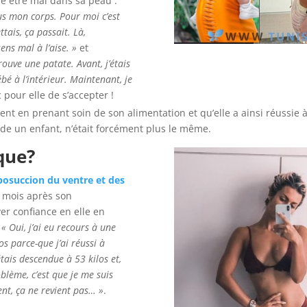
me être mal dans sa peau :
us mon corps. Pour moi c’est
ttais, ça passait. Là,
ens mal à l’aise. »
et
rouve une patate. Avant, j’étais
ébé à l’intérieur. Maintenant, je
c pour elle de s’accepter !
ment en prenant soin de son alimentation et qu’elle a ainsi réussie
e un enfant, n’était forcément plus le même.
que?
iposuccion du ventre et des
 8 mois après son
er confiance en elle en
:
« Oui, j’ai eu recours à une
os parce-que j’ai réussi à
étais descendue à 53 kilos et,
oblème, c’est que je me suis
nt, ça ne revient pas… »
.