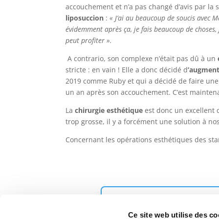
accouchement et n’a pas changé d’avis par la s
liposuccion
:
« J’ai au beaucoup de soucis avec M
évidemment après ça, je fais beaucoup de choses, j
peut profiter ».
A contrario, son complexe n’était pas dû à un
stricte : en vain ! Elle a donc décidé d
’augmente
2019 comme Ruby et qui a décidé de faire un
un an après son accouchement. C’est mainte
La
chirurgie esthétique
est donc un excellent c
trop grosse, il y a forcément une solution à no
Concernant les opérations esthétiques des stars
DEMANDEZ UN
Ce site web utilise des co