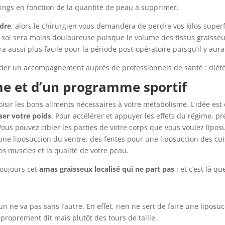
ftings en fonction de la quantité de peau à supprimer.
rdre
, alors le chirurgien vous demandera de perdre vos kilos super
 soi sera moins douloureuse puisque le volume des tissus graisseu
 aussi plus facile pour la période post-opératoire puisqu’il y aura
nder un accompagnement auprès de professionnels de santé : diétét
me et d’un programme sportif
hoisir les bons aliments nécessaires à votre métabolisme. L’idée es
iser votre poids
. Pour accélérer et appuyer les effets du régime, p
ous pouvez cibler les parties de votre corps que vous voulez lipos
ne liposuccion du ventre, des fentes pour une liposuccion des cui
vos muscles et la qualité de votre peau.
toujours cet
amas graisseux localisé qui ne part pas
: et c’est là qu
n ne va pas sans l’autre. En effet, rien ne sert de faire une liposuc
proprement dit mais plutôt des tours de taille.