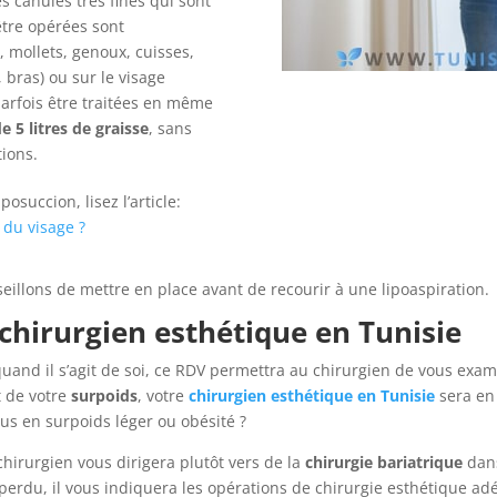
s canules très fines qui sont
être opérées sont
, mollets, genoux, cuisses,
, bras) ou sur le visage
parfois être traitées en même
e 5 litres de graisse
, sans
tions.
osuccion, lisez l’article:
 du visage ?
seillons de mettre en place avant de recourir à une lipoaspiration.
chirurgien esthétique en Tunisie
tif quand il s’agit de soi, ce RDV permettra au chirurgien de vous ex
 de votre
surpoids
, votre
chirurgien esthétique en Tunisie
sera en
us en surpoids léger ou obésité ?
 chirurgien vous dirigera plutôt vers de la
chirurgie bariatrique
dans
s perdu, il vous indiquera les opérations de chirurgie esthétique a