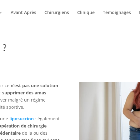
Avant Après
Chirurgiens
Clinique
Témoignages
 ?
ar ce
n’est pas une solution
ur
supprimer des amas
ever malgré un régime
ité sportive.
e une
liposuccion
: également
opération de chirurgie
xcédentaire
de la ou des